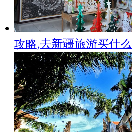
攻略,去新疆旅游买什