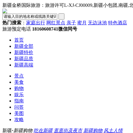
新疆金桥国际旅游：旅游许可L-XJ-CJ00009,新疆小包团,南疆
热门搜索
：
家庭出行
网红景点
亲子
蜜月
无边泳池
特色酒店
旅游预定电话
18160608741微信同号
首页
新疆全部
新疆特价
新疆品质
新疆高端
景点
美食
购物
娱乐
指南
问答
美图
攻略
新疆
·
新疆购物
吃在新疆
逛逛街及夜市
新疆购物
风土人情