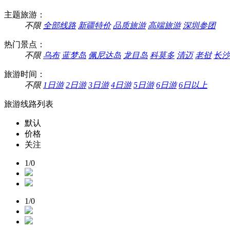
主题旅游：
不限
全部线路
新疆特价
品质旅游
高端旅游
深圳参团
热门景点：
不限
乌布
蓝梦岛
佩尼达岛
龙目岛
科莫多
清迈
老挝
长沙
旅游时间：
不限
1日游
2日游
3日游
4日游
5日游
6日游
6日以上
旅游线路列表
默认
价格
关注
1/0
1/0