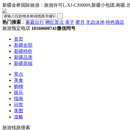
新疆金桥国际旅游：旅游许可L-XJ-CJ00009,新疆小包团,南疆
热门搜索
：
家庭出行
网红景点
亲子
蜜月
无边泳池
特色酒店
旅游预定电话
18160608741微信同号
首页
新疆全部
新疆特价
新疆品质
新疆高端
景点
美食
购物
娱乐
指南
问答
美图
攻略
旅游线路搜索