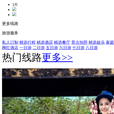
1/0
更多线路
旅游服务
私人订制
精选行程
精选酒店
精选餐厅
景点拍照
精选娱乐
家庭
网红酒店
一日游
二日游
五日游
六日游
七日游
八日游
热门线路
更多>>