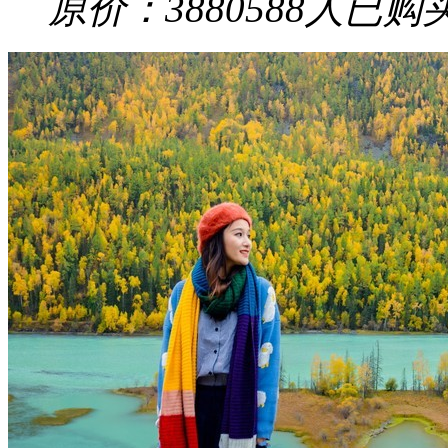
原价：3880
588
人已购