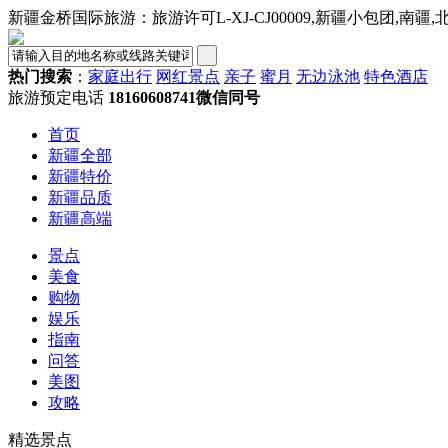
新疆金桥国际旅游：旅游许可L-XJ-CJ00009,新疆小包团,南疆
热门搜索
：
家庭出行
网红景点
亲子
蜜月
无边泳池
特色酒店
旅游预定电话
18160608741微信同号
首页
新疆全部
新疆特价
新疆品质
新疆高端
景点
美食
购物
娱乐
指南
问答
美图
攻略
精选景点