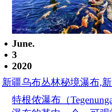
June.
3
2020
新疆乌布丛林秘境瀑布,
特根侬瀑布（Tegenunga