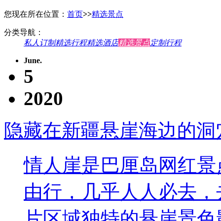
您现在所在位置：
首页
>>
精选景点
分类导航：
私人订制
精选行程
精选酒店
精选景点
定制行程
June.
5
2020
隐藏在新疆悬崖海边的洞穴
情人崖是巴厘岛网红景
由行，几乎人人必去，
片区域独特的悬崖景色