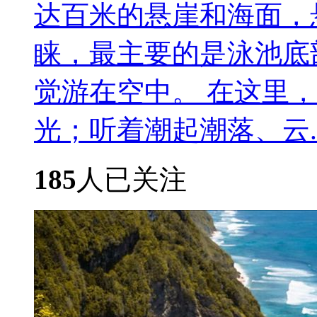
达百米的悬崖和海面，
睐，最主要的是泳池底
觉游在空中。 在这里
光；听着潮起潮落、云....
185
人已关注