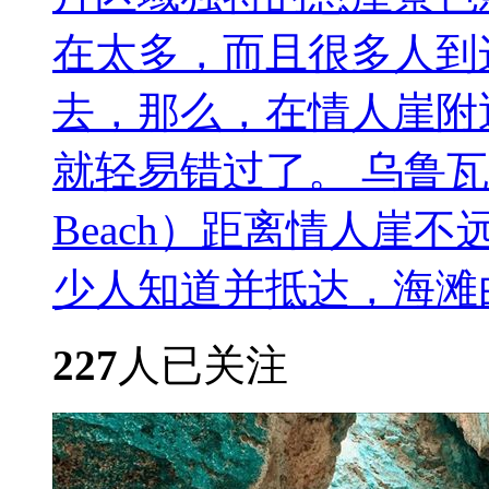
在太多，而且很多人到
去，那么，在情人崖附
就轻易错过了。 乌鲁瓦图
Beach）距离情人崖
少人知道并抵达，海滩由..
227
人已关注