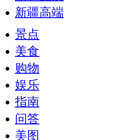
新疆高端
景点
美食
购物
娱乐
指南
问答
美图