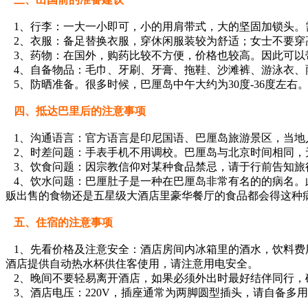
1、行李：一大一小即可，小的用肩带式，大的坚固加锁头。
2、衣服：备足替换衣服，穿休闲服装较为舒适；女士不要穿
3、药物：在国外，购药比较不方便，价格也较高。因此可以
4、自备物品：毛巾、牙刷、牙膏、拖鞋、沙滩裤、游泳衣、
5、防晒准备。很多时候，巴厘岛中午大约为30度-36度左右
四、抵达巴里后的注意事项
1、沟通语言：官方语言是印尼国语、巴厘岛旅游景区，当
2、时差问题：手表手机不用调校。巴厘岛与北京时间相同，
3、饮食问题：因宗教信仰对某种食品禁忌，请于行前告知旅
4、饮水问题：巴厘肚子是一种在巴厘岛非常有名的的病名。
贩出售的食物还是五星级大酒店里豪华餐厅的食品都会得这种
五、住宿的注意事项
1、先看价格及注意安全：酒店房间内冰箱里的酒水，饮料
酒店提供自动热水杯供住客使用，请注意用电安全。
2、晚间不要轻易离开酒店，如果必须外出时最好结伴同行，
3、酒店电压：220V，插座通常为两脚圆型插头，请自备多