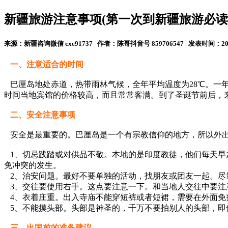
新疆旅游注意事项(第一次到新疆旅游必读
来源：新疆咨询微信 cxc91737 作者：陈哥抖音号 859706547 发表时间：2020-
一、注意适合的时间
巴厘岛地处赤道，热带雨林气候，全年平均温度为28℃。一年
时间当地宾馆的价格较高，而且常常客满。到了圣诞节前后，
二、安全注意事项
安全是最重要的。巴厘岛是一个有宗教信仰的地方，所以外
1、切忌践踏或对供品不敬。本地的是印度教徒，他们每天
免冲突的发生。
2、治安问题。最好不要单独的活动，找朋友或团友一起。尽
3、交往要使用右手。这点要注意一下。和当地人交往中要注
4、衣着庄重。出入寺庙不能穿短裤或者短裙，需要在外面免
5、不能摸头部。头部是神圣的，千万不要拍别人的头部，即
三、出国前的准备建议