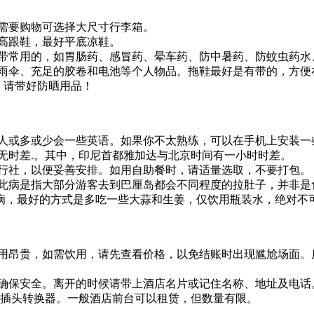
需要购物可选择大尺寸行李箱。
高跟鞋，最好平底凉鞋。
带常用的，如胃肠药、感冒药、晕车药、防中暑药、防蚊虫药水
雨伞、充足的胶卷和电池等个人物品。拖鞋最好是有带的，方便
。 请带好防晒用品！
地人或多或少会一些英语。如果你不太熟练，可以在手机上安装一
无时差.。其中，印尼首都雅加达与北京时间有一小时时差。
行社，以便妥善安排。如用自助餐时，请适量选取，不要打包。
此病是指大部分游客去到巴厘岛都会不同程度的拉肚子，并非是
病，最好的方式是多吃一些大蒜和生姜，仅饮用瓶装水，绝对不
费用昂贵，如需饮用，请先查看价格，以免结账时出现尴尬场面。
确保安全。离开的时候请带上酒店名片或记住名称、地址及电话
用插头转换器。一般酒店前台可以租赁，但数量有限。