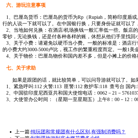
六、游玩注意事项
1、巴厘岛货币：巴厘岛的货币为Rp（Rupiah，简称印度盾
行的人说一下就可以了。在中国银行换，只要身份证就可以了，
2、当地如何兑换：在酒店/机场换钱一般汇率低一些。飯店
零钞，无论换钱，还是付各种各样的账，休想从他们手里找回
3、关于小费：请避免以硬币当小费。一般的标准是：酒店行李员2.
的小费大约3000-5000卢比，视工作的繁重程度而定。一般1
4、关于物价：巴厘岛物价和国内差不多，但是小摊上的价格
七、关于求助
如果是跟团的话，就比较简单，可以问导游就可以了。如
1、紧急呼叫:112 火警:113 匪警:112 救护车:118 查号台 国内:1
2、中国驻印度尼西亚共和国大使馆电话：0062－21－576103
3、大使管办公时间：（星期一至星期五）上午8：00－12：00，
上一篇:
纯玩团和常规团有什么区别,有强制消费吗？