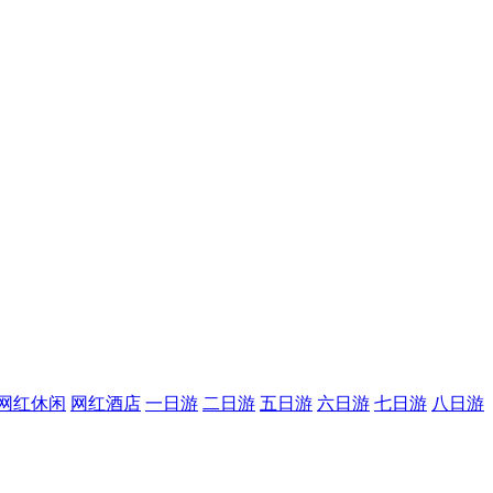
网红休闲
网红酒店
一日游
二日游
五日游
六日游
七日游
八日游