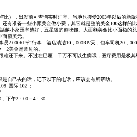
或卢比），出发前可查询实时汇率。当地只接受2003年以后的新版
还有准备一些小额美金做小费，其它就是整的美金100这样的
的話越小家匯率越好，五星級的超吃錢。大面额美金比小面额的
小面额美元。
000RP/件行李，酒店清洁10，000RP/天，包车司机20，
美金，2美金是常见的。
很难还下来。不过在巴厘，千万不可以生病哦，医疗费用是极其
果是自己去的话，记下以下的电话，应该会有所帮助。
08 国际:102 ；
7
下午2：00－4：30