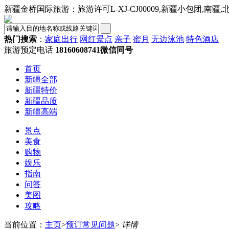
新疆金桥国际旅游：旅游许可L-XJ-CJ00009,新疆小包团,南疆
热门搜索
：
家庭出行
网红景点
亲子
蜜月
无边泳池
特色酒店
旅游预定电话
18160608741微信同号
首页
新疆全部
新疆特价
新疆品质
新疆高端
景点
美食
购物
娱乐
指南
问答
美图
攻略
当前位置：
主页
>
预订常见问题
>
详情