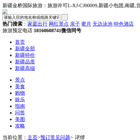
新疆金桥国际旅游：旅游许可L-XJ-CJ00009,新疆小包团,南疆
热门搜索
：
家庭出行
网红景点
亲子
蜜月
无边泳池
特色酒店
旅游预定电话
18160608741微信同号
首页
新疆全部
新疆特价
新疆品质
新疆高端
景点
美食
购物
娱乐
指南
问答
美图
攻略
当前位置：
主页
>
预订常见问题
>
详情