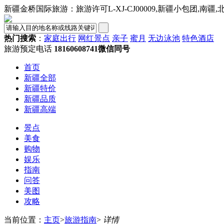
新疆金桥国际旅游：旅游许可L-XJ-CJ00009,新疆小包团,南疆
热门搜索
：
家庭出行
网红景点
亲子
蜜月
无边泳池
特色酒店
旅游预定电话
18160608741微信同号
首页
新疆全部
新疆特价
新疆品质
新疆高端
景点
美食
购物
娱乐
指南
问答
美图
攻略
当前位置：
主页
>
旅游指南
>
详情