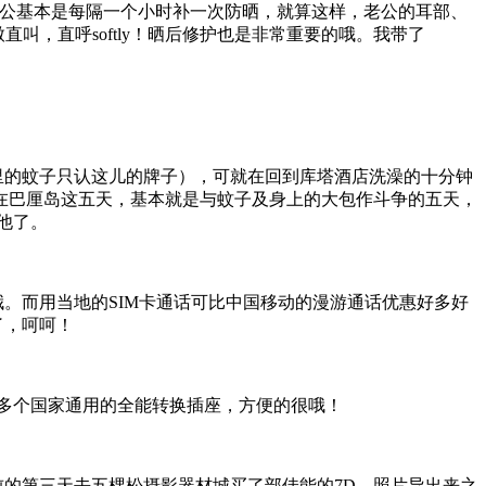
老公基本是每隔一个小时补一次防晒，就算这样，老公的耳部、
叫，直呼softly！晒后修护也是非常重要的哦。我带了
里的蚊子只认这儿的牌子），可就在回到库塔酒店洗澡的十分钟
在巴厘岛这五天，基本就是与蚊子及身上的大包作斗争的五天，
他了。
哦。而用当地的SIM卡通话可比中国移动的漫游通话优惠好多好
了，呵呵！
0多个国家通用的全能转换插座，方便的很哦！
的第三天去五棵松摄影器材城买了部佳能的7D。照片导出来之