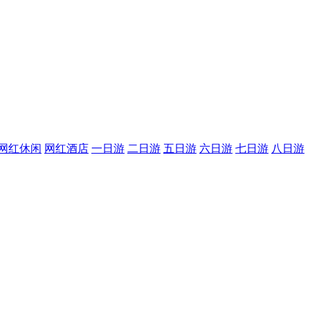
网红休闲
网红酒店
一日游
二日游
五日游
六日游
七日游
八日游