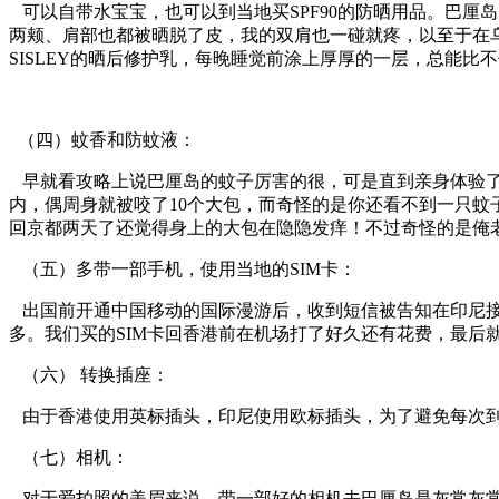
可以自带水宝宝，也可以到当地买SPF90的防晒用品。巴厘
两颊、肩部也都被晒脱了皮，我的双肩也一碰就疼，以至于在乌布
SISLEY的晒后修护乳，每晚睡觉前涂上厚厚的一层，总能比
（四）蚊香和防蚊液：
早就看攻略上说巴厘岛的蚊子厉害的很，可是直到亲身体验了
内，偶周身就被咬了10个大包，而奇怪的是你还看不到一只
回京都两天了还觉得身上的大包在隐隐发痒！不过奇怪的是俺老
（五）多带一部手机，使用当地的SIM卡：
出国前开通中国移动的国际漫游后，收到短信被告知在印尼接听
多。我们买的SIM卡回香港前在机场打了好久还有花费，最后
（六） 转换插座：
由于香港使用英标插头，印尼使用欧标插头，为了避免每次到酒
（七）相机：
对于爱拍照的美眉来说，带一部好的相机去巴厘岛是灰常灰常