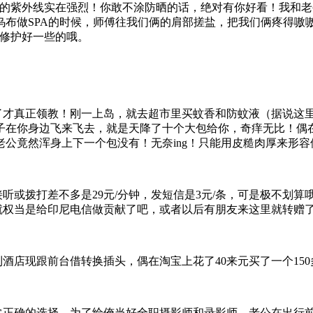
岛的紫外线实在强烈！你敢不涂防晒的话，绝对有你好看！我和
做SPA的时候，师傅往我们俩的肩部搓盐，把我们俩疼得嗷嗷直
不修护好一些的哦。
才真正领教！刚一上岛，就去超市里买蚊香和防蚊液（据说这
蚊子在你身边飞来飞去，就是天降了十个大包给你，奇痒无比！偶
公竟然浑身上下一个包没有！无奈ing！只能用皮糙肉厚来形容
或拨打差不多是29元/分钟，发短信是3元/条，可是极不划算
就权当是给印尼电信做贡献了吧，或者以后有朋友来这里就转赠
店现跟前台借转换插头，偶在淘宝上花了40来元买了一个15
正确的选择。为了给俺当好全职摄影师和录影师，老公在出行前