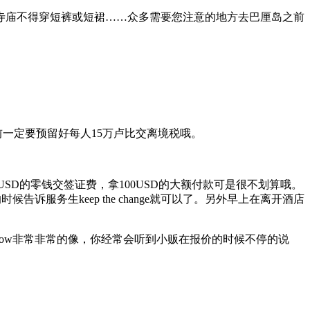
寺庙不得穿短裤或短裙……众多需要您注意的地方去巴厘岛之前
前一定要预留好每人15万卢比交离境税哦。
10USD的零钱交签证费，拿100USD的大额付款可是很不划算哦。
的时候告诉服务生keep the change就可以了。另外早上在离开酒店
llow非常非常的像，你经常会听到小贩在报价的时候不停的说