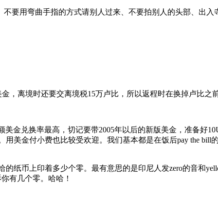
不要用弯曲手指的方式请别人过来、不要拍别人的头部、出入
美金，离境时还要交离境税15万卢比，所以返程时在换掉卢比之
SD的大额美金兑换率最高，切记要带2005年以后的新版美金，准备好
卡。用美金付小费也比较受欢迎。我们基本都是在饭后pay the bill
给的纸币上印着多少个零。最有意思的是印尼人发zero的音和ye
，而是告诉你有几个零。哈哈！