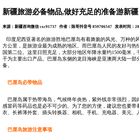
新疆旅游必备物品,做好充足的准备游新疆
来源：新疆咨询微信 cxc91737 作者：陈哥抖音号 859706547 发表时间：2017-
印度尼西亚著名的旅游胜地巴厘岛有着旖旎的风光、万种的风
方公里，是旅游业最为成熟的地区。而巴厘岛人民的友好与热情
国第二位。这里日照充足，大部分地区年降水量约1500毫米
干为主要出口产品。巴厘岛东侧的龙目海峡是亚澳两大陆一部
备。
巴厘岛必带物品
巴厘岛属于热带海岛，气候终年炎热，紫外线非常强烈，因此
感冒药等药品也是必不可少的。为了您的方便，建议您也要带
衣、长裤薄外套、插头转换器、相机、手机、充电器、美元、
巴厘岛旅游注意事项